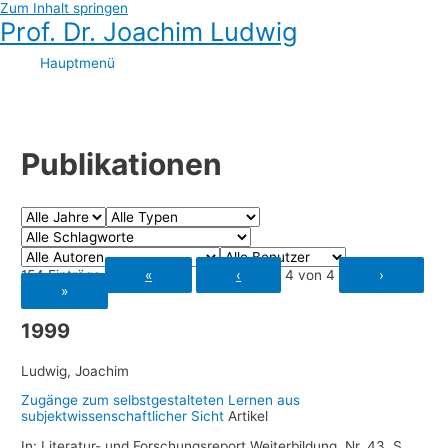
Zum Inhalt springen
Prof. Dr. Joachim Ludwig
Hauptmenü
Publikationen
154 Einträge
«
‹
4 von 4
›
»
1999
Ludwig, Joachim
Zugänge zum selbstgestalteten Lernen aus
subjektwissenschaftlicher Sicht
Artikel
In:
Literatur- und Forschungsreport Weiterbildung,
Nr. 43,
S.